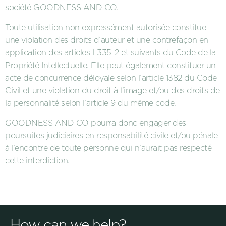
société GOODNESS AND CO.
Toute utilisation non expressément autorisée constitue
une violation des droits d’auteur et une contrefaçon en
application des articles L335-2 et suivants du Code de la
Propriété Intellectuelle. Elle peut également constituer un
acte de concurrence déloyale selon l’article 1382 du Code
Civil et une violation du droit à l’image et/ou des droits de
la personnalité selon l’article 9 du même code.
GOODNESS AND CO pourra donc engager des
poursuites judiciaires en responsabilité civile et/ou pénale
à l’encontre de toute personne qui n’aurait pas respecté
cette interdiction.
How can we help?